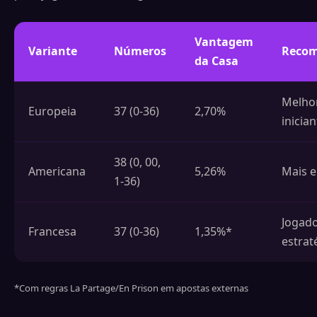
Vantagem
Variante
Números
Reco
da Casa
Melho
Europeia
37 (0-36)
2,70%
inicia
38 (0, 00,
Americana
5,26%
Mais 
1-36)
Jogad
Francesa
37 (0-36)
1,35%*
estrat
*Com regras La Partage/En Prison em apostas externas