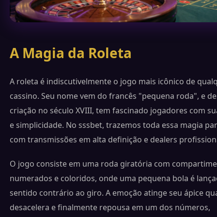
A Magia da Roleta
A roleta é indiscutivelmente o jogo mais icônico de qual
cassino. Seu nome vem do francês "pequena roda", e d
criação no século XVIII, tem fascinado jogadores com su
e simplicidade. No sssbet, trazemos toda essa magia par
com transmissões em alta definição e dealers profission
O jogo consiste em uma roda giratória com compartim
numerados e coloridos, onde uma pequena bola é lanç
sentido contrário ao giro. A emoção atinge seu ápice qu
desacelera e finalmente repousa em um dos números,