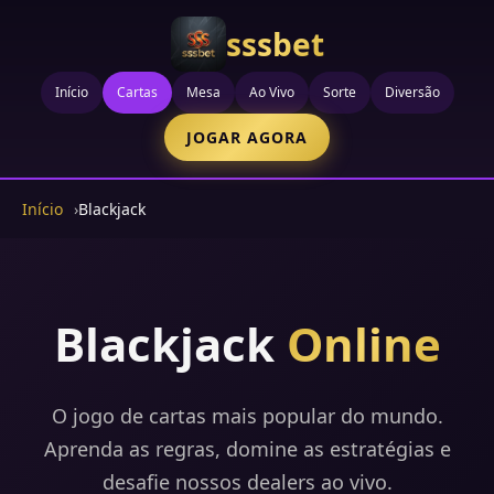
sssbet
Início
Cartas
Mesa
Ao Vivo
Sorte
Diversão
JOGAR AGORA
Início
Blackjack
Blackjack
Online
O jogo de cartas mais popular do mundo.
Aprenda as regras, domine as estratégias e
desafie nossos dealers ao vivo.