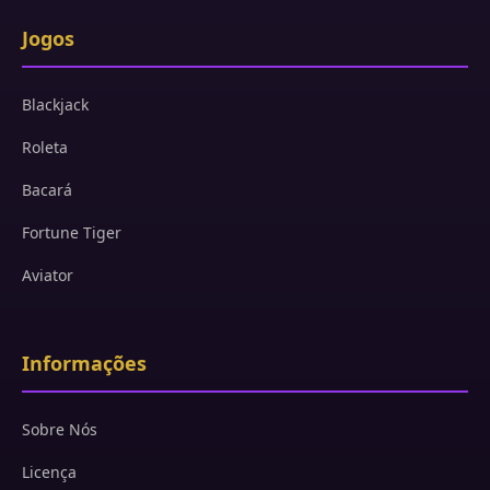
Jogos
Blackjack
Roleta
Bacará
Fortune Tiger
Aviator
Informações
Sobre Nós
Licença