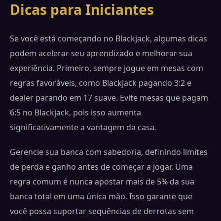
Dicas para Iniciantes
Se você está começando no Blackjack, algumas dicas
podem acelerar seu aprendizado e melhorar sua
experiência. Primeiro, sempre jogue em mesas com
regras favoráveis, como Blackjack pagando 3:2 e
dealer parando em 17 suave. Evite mesas que pagam
6:5 no Blackjack, pois isso aumenta
significativamente a vantagem da casa.
Gerencie sua banca com sabedoria, definindo limites
de perda e ganho antes de começar a jogar. Uma
regra comum é nunca apostar mais de 5% da sua
banca total em uma única mão. Isso garante que
você possa suportar sequências de derrotas sem