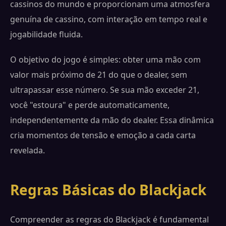
cassinos do mundo e proporcionam uma atmosfera
genuína de cassino, com interação em tempo real e
jogabilidade fluida.
O objetivo do jogo é simples: obter uma mão com
valor mais próximo de 21 do que o dealer, sem
ultrapassar esse número. Se sua mão exceder 21,
você "estoura" e perde automaticamente,
independentemente da mão do dealer. Essa dinâmica
cria momentos de tensão e emoção a cada carta
revelada.
Regras Básicas do Blackjack
Compreender as regras do Blackjack é fundamental