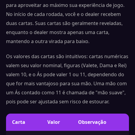
para aproveitar ao máximo sua experiência de jogo.
No início de cada rodada, você e o dealer recebem
duas cartas. Suas cartas são geralmente reveladas,
enquanto o dealer mostra apenas uma carta,
mantendo a outra virada para baixo.
Os valores das cartas são intuitivos: cartas numéricas
valem seu valor nominal, figuras (Valete, Dama e Rei)
valem 10, e o Ás pode valer 1 ou 11, dependendo do
que for mais vantajoso para sua mão. Uma mão com
um Ás contado como 11 é chamada de "mão suave",
pois pode ser ajustada sem risco de estourar.
Carta
Valor
Observação