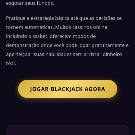
esgotar seus fundos.
Pratique a estratégia básica até que as decisões se
tornem automáticas. Muitos cassinos online,
incluindo o sssbet, oferecem modos de
demonstração onde você pode jogar gratuitamente e
aperfeiçoar suas habilidades sem arriscar dinheiro
real.
JOGAR BLACKJACK AGORA