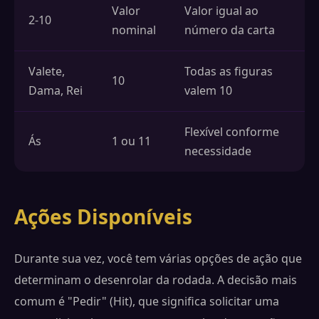
Valor
Valor igual ao
2-10
nominal
número da carta
Valete,
Todas as figuras
10
Dama, Rei
valem 10
Flexível conforme
Ás
1 ou 11
necessidade
Ações Disponíveis
Durante sua vez, você tem várias opções de ação que
determinam o desenrolar da rodada. A decisão mais
comum é "Pedir" (Hit), que significa solicitar uma