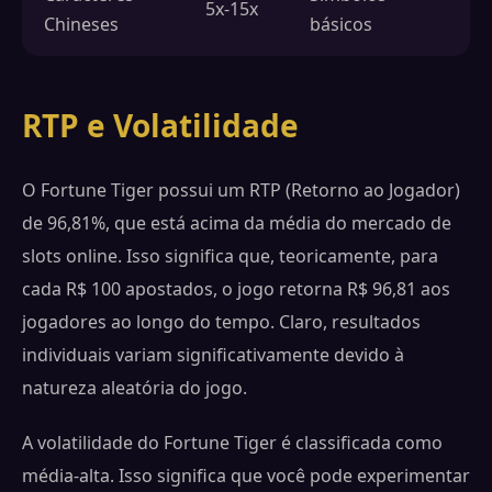
5x-15x
Chineses
básicos
RTP e Volatilidade
O Fortune Tiger possui um RTP (Retorno ao Jogador)
de 96,81%, que está acima da média do mercado de
slots online. Isso significa que, teoricamente, para
cada R$ 100 apostados, o jogo retorna R$ 96,81 aos
jogadores ao longo do tempo. Claro, resultados
individuais variam significativamente devido à
natureza aleatória do jogo.
A volatilidade do Fortune Tiger é classificada como
média-alta. Isso significa que você pode experimentar