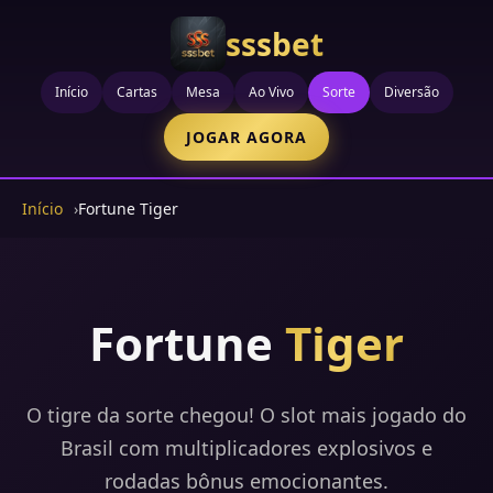
sssbet
Início
Cartas
Mesa
Ao Vivo
Sorte
Diversão
JOGAR AGORA
Início
Fortune Tiger
Fortune
Tiger
O tigre da sorte chegou! O slot mais jogado do
Brasil com multiplicadores explosivos e
rodadas bônus emocionantes.