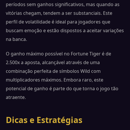
períodos sem ganhos significativos, mas quando as
vitórias chegam, tendem a ser substanciais. Este
perfil de volatilidade é ideal para jogadores que
buscam emoção e estão dispostos a aceitar variações
na banca.
O ganho máximo possível no Fortune Tiger é de
2.500x a aposta, alcançável através de uma
combinação perfeita de símbolos Wild com
multiplicadores máximos. Embora raro, este
potencial de ganho é parte do que torna o jogo tão
atraente.
Dicas e Estratégias