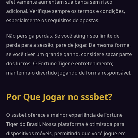
efetivamente aumentam sua banca sem risco
adicional. Verifique sempre os termos e condições,
especialmente os requisitos de apostas.
Não persiga perdas. Se você atingir seu limite de
perda para a sessão, pare de jogar. Da mesma forma,
se você tiver um grande ganho, considere sacar parte
dos lucros. O Fortune Tiger é entretenimento;
mantenha-o divertido jogando de forma responsável.
Por Que Jogar no sssbet?
O sssbet oferece a melhor experiência de Fortune
Tiger do Brasil. Nossa plataforma é otimizada para
dispositivos móveis, permitindo que você jogue em