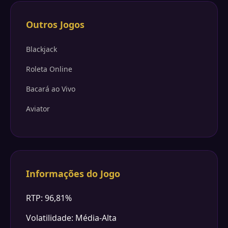
Outros Jogos
Blackjack
Roleta Online
Bacará ao Vivo
Aviator
Informações do Jogo
RTP: 96,81%
Volatilidade: Média-Alta